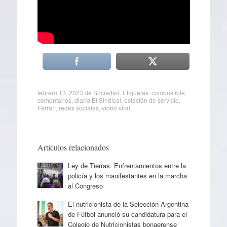
febrero 13, 2023
de
Sociedad
. Etiquetas:
combustible
,
comentarios
,
diario El Sindical
,
estación de servicio
,
Ferrari
,
redes sociales
,
video viral
Artículos relacionados
Ley de Tierras: Enfrentamientos entre la
policía y los manifestantes en la marcha
al Congreso
El nutricionista de la Selección Argentina
de Fútbol anunció su candidatura para el
Colegio de Nutricionistas bonaerense