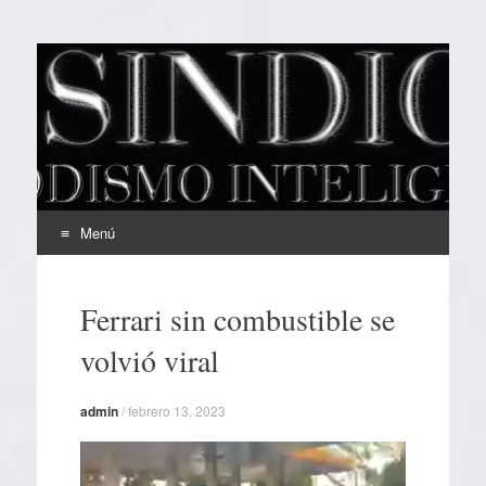
EL SINDICAL
Periodismo Inteligente
Menú
Ir
al
Ferrari sin combustible se
contenido
volvió viral
admin
/
febrero 13, 2023