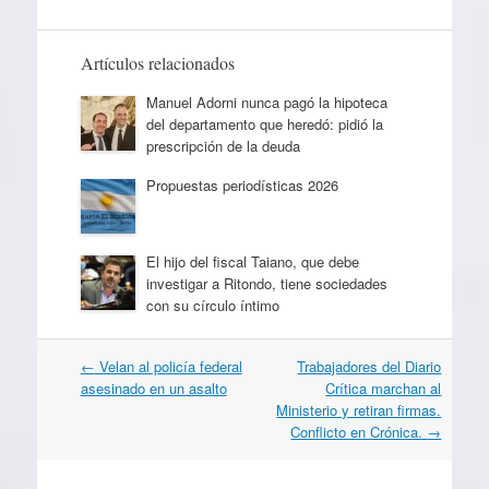
Artículos relacionados
Manuel Adorni nunca pagó la hipoteca
del departamento que heredó: pidió la
prescripción de la deuda
Propuestas periodísticas 2026
El hijo del fiscal Taiano, que debe
investigar a Ritondo, tiene sociedades
con su círculo íntimo
Navegación
←
Velan al policía federal
Trabajadores del Diario
por
asesinado en un asalto
Crítica marchan al
artículos
Ministerio y retiran firmas.
Conflicto en Crónica.
→