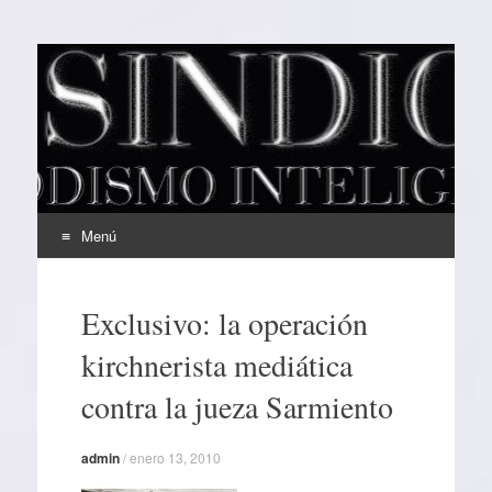
EL SINDICAL
Periodismo Inteligente
Menú
Ir
al
Exclusivo: la operación
contenido
kirchnerista mediática
contra la jueza Sarmiento
admin
/
enero 13, 2010