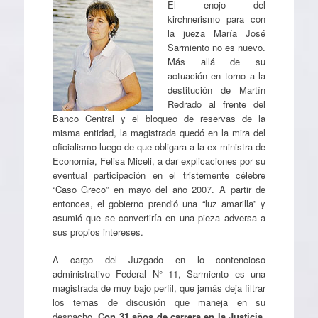
El enojo del
kirchnerismo para con
la jueza María José
Sarmiento no es nuevo.
Más allá de su
actuación en torno a la
destitución de Martín
Redrado al frente del
Banco Central y el bloqueo de reservas de la
misma entidad, la magistrada quedó en la mira del
oficialismo luego de que obligara a la ex ministra de
Economía, Felisa Miceli, a dar explicaciones por su
eventual participación en el tristemente célebre
“Caso Greco” en mayo del año 2007. A partir de
entonces, el gobierno prendió una “luz amarilla” y
asumió que se convertiría en una pieza adversa a
sus propios intereses.
A cargo del Juzgado en lo contencioso
administrativo Federal N° 11, Sarmiento es una
magistrada de muy bajo perfil, que jamás deja filtrar
los temas de discusión que maneja en su
despacho.
Con 31 años de carrera en
la Justicia,