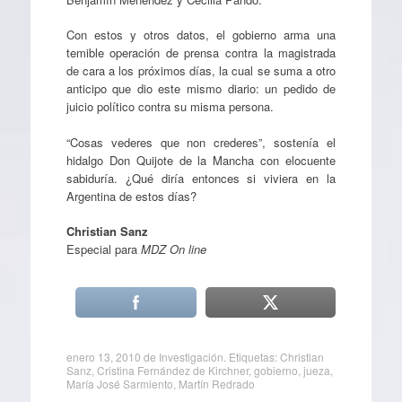
Con estos y otros datos, el gobierno arma una
temible operación de prensa contra la magistrada
de cara a los próximos días, la cual se suma a otro
anticipo que dio este mismo diario: un pedido de
juicio político contra su misma persona.
“Cosas vederes que non crederes”, sostenía el
hidalgo Don Quijote de la Mancha con elocuente
sabiduría. ¿Qué diría entonces si viviera en la
Argentina de estos días?
Christian Sanz
Especial para
MDZ On line
enero 13, 2010
de
Investigación
. Etiquetas:
Christian
Sanz
,
Cristina Fernández de Kirchner
,
gobierno
,
jueza
,
María José Sarmiento
,
Martín Redrado