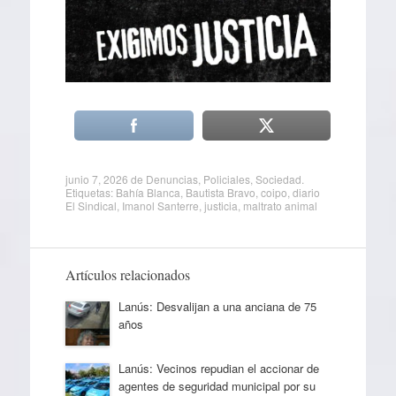
junio 7, 2026
de
Denuncias
,
Policiales
,
Sociedad
.
Etiquetas:
Bahía Blanca
,
Bautista Bravo
,
coipo
,
diario
El Sindical
,
Imanol Santerre
,
justicia
,
maltrato animal
Artículos relacionados
Lanús: Desvalijan a una anciana de 75
años
Lanús: Vecinos repudian el accionar de
agentes de seguridad municipal por su