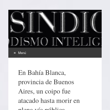
EL SINDICAL
Periodismo Inteligente
Menú
Ir
al
En Bahía Blanca,
contenido
provincia de Buenos
Aires, un coipo fue
atacado hasta morir en
plena vía pública.