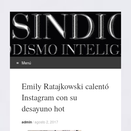
EL SINDICAL
Periodismo Inteligente
Menú
Ir
al
Emily Ratajkowski calentó
contenido
Instagram con su
desayuno hot
admin
/
agosto 2, 2017