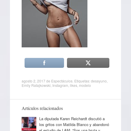
agosto 2, 2017
de
Espectáculos
. Etiquetas:
desayuno
,
Emily Ratajkowski
,
Instagram
,
likes
,
modelo
Artículos relacionados
La diputada Karen Reichardt discutió a
los gritos con Matilda Blanco y abandonó
el estudio de LAM: “Sos una bruta y