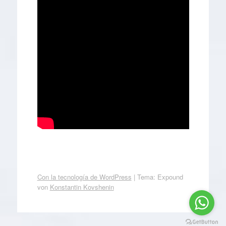
Con la tecnología de WordPress
|
Tema: Expound
von
Konstantin Kovshenin