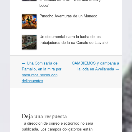
boba”
Pinocho Aventuras de un Muñeco
Un documental narra la lucha de los
trabajadores de la ex Canale de Llavallol
Navegación
←
Una Comisaría de
CAMBIEMOS y campaña a
por
Ramallo, en la mira por
la joda en Avellaneda
→
artículos
presuntos nexos con
delincuentes
Deja una respuesta
Tu dirección de correo electrónico no será
publicada.
Los campos obligatorios están