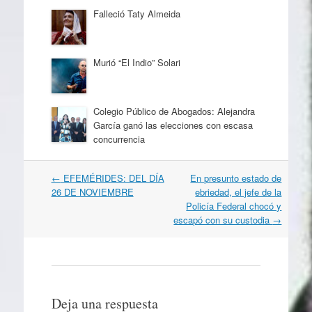
Falleció Taty Almeida
Murió “El Indio” Solari
Colegio Público de Abogados: Alejandra
García ganó las elecciones con escasa
concurrencia
Navegación
←
EFEMÉRIDES: DEL DÍA
En presunto estado de
por
26 DE NOVIEMBRE
ebriedad, el jefe de la
artículos
Policía Federal chocó y
escapó con su custodia
→
Deja una respuesta