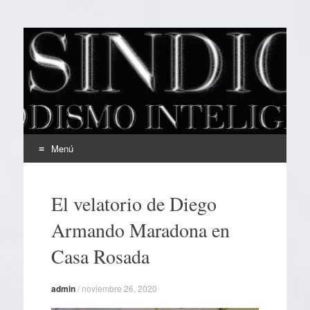
EL SINDICAL
Periodismo Inteligente
Menú
Ir
al
El velatorio de Diego
contenido
Armando Maradona en
Casa Rosada
admin
/
noviembre 26, 2020