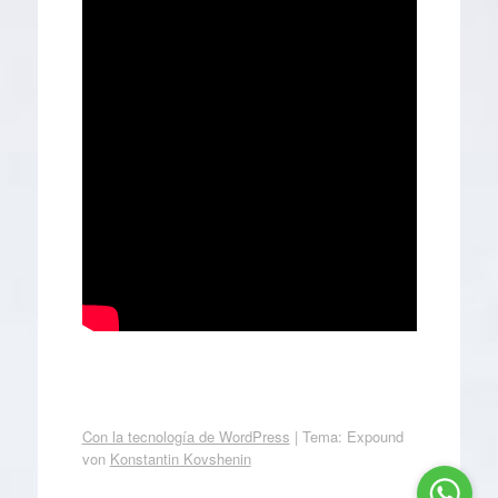
Con la tecnología de WordPress
|
Tema: Expound
von
Konstantin Kovshenin