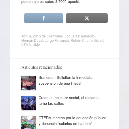
porcentaje es sobre 3.700”, apuntó.
abril 4, 2016
de
Gremiales
. Etiquetas:
aumento
,
Hernán Doval
,
Jorge Ferraresi
,
Rubén Cholito García
,
STMA
,
UMA
Artículos relacionados
Brandsen: Solicitan la inmediata
suspensión de una Fiscal
Crece el malestar social, el reclamo
toma las calles
CTERA marcha por la educación pública
y denuncia “salarios de hambre”