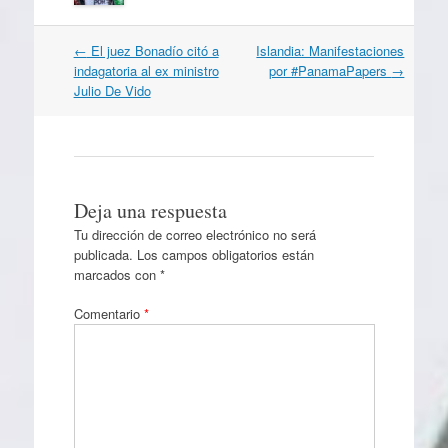
Navegación
←
El juez Bonadío citó a
Islandia: Manifestaciones
por
indagatoria al ex ministro
por #PanamaPapers
→
artículos
Julio De Vido
Deja una respuesta
Tu dirección de correo electrónico no será
publicada.
Los campos obligatorios están
marcados con
*
Comentario
*