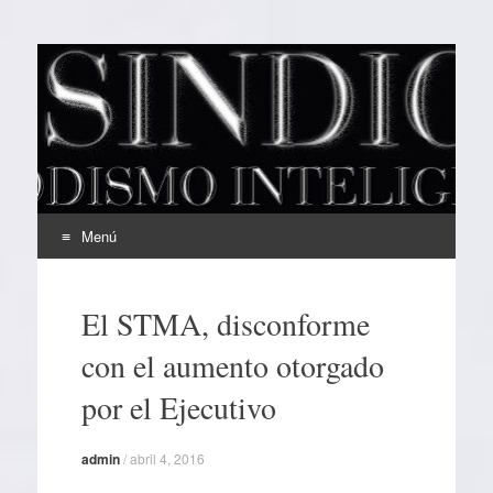
EL SINDICAL
Periodismo Inteligente
Menú
Ir
al
El STMA, disconforme
contenido
con el aumento otorgado
por el Ejecutivo
admin
/
abril 4, 2016