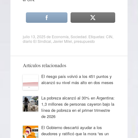
julio 13, 2025
de
Economía
,
Sociedad
. Etiquetas:
CIN
,
diario El Sindical
,
Javier Milei
,
presupuesto
Artículos relacionados
El riesgo país volvió a los 451 puntos y
alcanzó su nivel más alto en dos meses
La pobreza alcanzó al 30% en Argentina:
1,3 millones de personas cayeron bajo la
línea de pobreza en el primer trimestre
de 2026
El Gobierno descartó ayudar a los
deudores y ratificó que la mora “es un