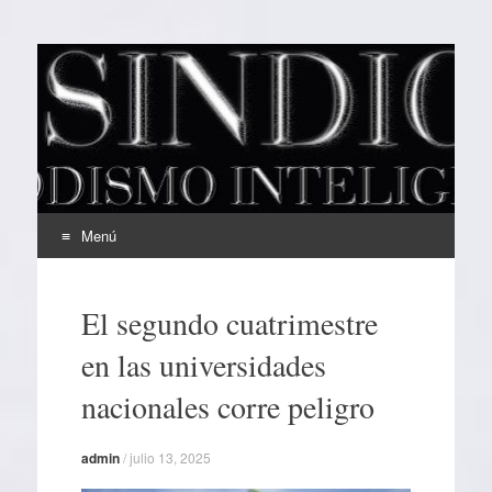
EL SINDICAL
Periodismo Inteligente
Menú
Ir
al
El segundo cuatrimestre
contenido
en las universidades
nacionales corre peligro
admin
/
julio 13, 2025