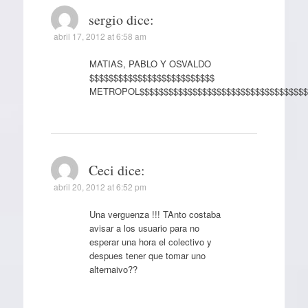
sergio
dice:
abril 17, 2012 at 6:58 am
MATIAS, PABLO Y OSVALDO
$$$$$$$$$$$$$$$$$$$$$$$$$$
METROPOL$$$$$$$$$$$$$$$$$$$$$$$$$$$$$$$$$$$
Ceci
dice:
abril 20, 2012 at 6:52 pm
Una verguenza !!! TAnto costaba
avisar a los usuario para no
esperar una hora el colectivo y
despues tener que tomar uno
alternaivo??