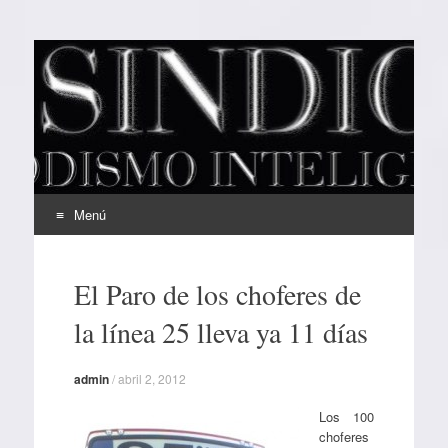
EL SINDICAL
Periodismo Inteligente
Menú
Ir
al
El Paro de los choferes de
contenido
la línea 25 lleva ya 11 días
admin
/
abril 2, 2012
Los 100
choferes