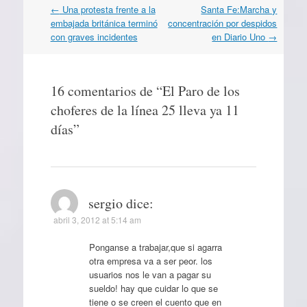
Navegación
←
Una protesta frente a la
Santa Fe:Marcha y
por
embajada británica terminó
concentración por despidos
artículos
con graves incidentes
en Diario Uno
→
16 comentarios de “
El Paro de los
choferes de la línea 25 lleva ya 11
días
”
sergio
dice:
abril 3, 2012 at 5:14 am
Ponganse a trabajar,que si agarra
otra empresa va a ser peor. los
usuarios nos le van a pagar su
sueldo! hay que cuidar lo que se
tiene o se creen el cuento que en