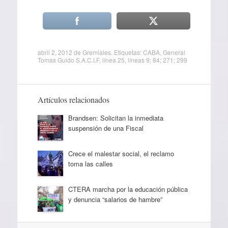
abril 2, 2012
de
Gremiales
. Etiquetas:
CABA
,
General
Tomas Guido S.A.C.I.F
,
línea 25
,
líneas 9; 84; 271; 299
Artículos relacionados
Brandsen: Solicitan la inmediata
suspensión de una Fiscal
Crece el malestar social, el reclamo
toma las calles
CTERA marcha por la educación pública
y denuncia “salarios de hambre”