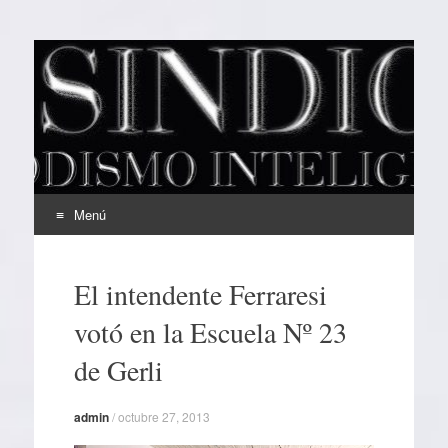
EL SINDICAL
Periodismo Inteligente
Menú
Ir
al
El intendente Ferraresi
contenido
votó en la Escuela Nº 23
de Gerli
admin
/
octubre 27, 2013