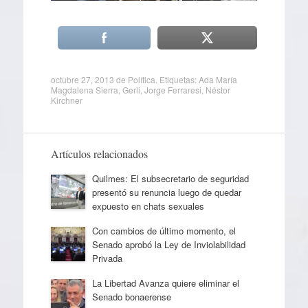
octubre 27, 2013
de
Política
. Etiquetas:
Ada María
Magdalena Sierra
,
Gerli
,
Jorge Ferraresi
,
Néstor
Kirchner
Artículos relacionados
Quilmes: El subsecretario de seguridad
presentó su renuncia luego de quedar
expuesto en chats sexuales
Con cambios de último momento, el
Senado aprobó la Ley de Inviolabilidad
Privada
La Libertad Avanza quiere eliminar el
Senado bonaerense