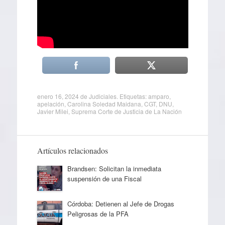
enero 16, 2024
de
Judiciales
. Etiquetas:
amparo
,
apelación
,
Carolina Soledad Maidana
,
CGT
,
DNU
,
Javier Milei
,
Suprema Corte de Justicia de La Nación
Artículos relacionados
Brandsen: Solicitan la inmediata
suspensión de una Fiscal
Córdoba: Detienen al Jefe de Drogas
Peligrosas de la PFA