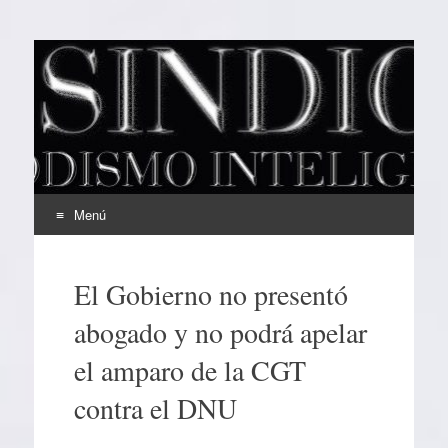
EL SINDICAL
Periodismo Inteligente
Menú
Ir
al
El Gobierno no presentó
contenido
abogado y no podrá apelar
el amparo de la CGT
contra el DNU