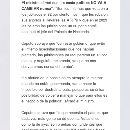
El ministro afirmó que
“la casta política NO VA A
CAMBIAR nunca”
. “Son los mismos que vetaron a
los jubilados el 82 por ciento móvil, que les robaron
sus ahorros al llevarse las AFJPs y que en el 2023
les bajaron las jubilaciones un 30 por ciento!”,
continuó el jefe del Palacio de Hacienda.
Caputo subrayó que “con este gobierno, que evitó
el infierno hiperinflacionario que nos habían
plantado, las jubilaciones ya recuperaron un 15 por
ciento, y seguirán mejorando, ya que no nos
desviaremos nunca del rumbo”.
“La táctica de la oposición es siempre la misma:
cuando no están gobernando, van a hacer lo
imposible por destruir al país, porque es su única
posibilidad de volver a manejar lo que para ellos es
el negocio de la política”, afirmó el ministro.
Caputo sostuvo que “lo que necesita el país es que
cada vez más gente se dé cuenta. Votaciones
como la de ayer, son pruebas contundentes que
confirman esto”. Y concluyó:
“el equilibrio fiscal