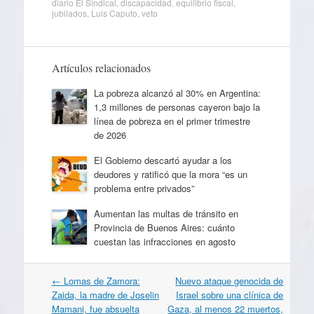
diario El Sindical
,
discapacidad
,
equilibrio fiscal
,
jubilados
,
Luis Caputo
,
veto
Artículos relacionados
La pobreza alcanzó al 30% en Argentina:
1,3 millones de personas cayeron bajo la
línea de pobreza en el primer trimestre
de 2026
El Gobierno descartó ayudar a los
deudores y ratificó que la mora “es un
problema entre privados”
Aumentan las multas de tránsito en
Provincia de Buenos Aires: cuánto
cuestan las infracciones en agosto
Navegación
←
Lomas de Zamora:
Nuevo ataque genocida de
por
Zaida, la madre de Joselin
Israel sobre una clínica de
artículos
Mamani, fue absuelta
Gaza, al menos 22 muertos,