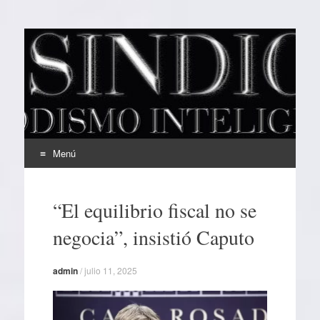
EL SINDICAL
Periodismo Inteligente
Menú
Ir
al
“El equilibrio fiscal no se
contenido
negocia”, insistió Caputo
admin
/
julio 11, 2025