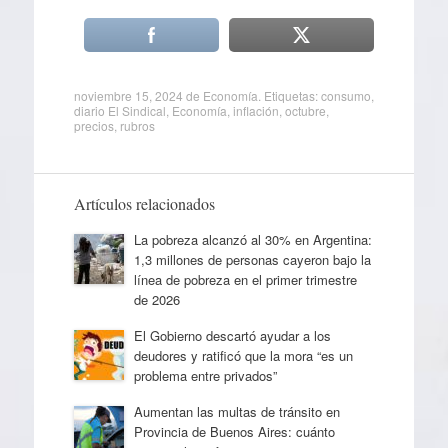
noviembre 15, 2024
de
Economía
. Etiquetas:
consumo
,
diario El Sindical
,
Economía
,
inflación
,
octubre
,
precios
,
rubros
Artículos relacionados
La pobreza alcanzó al 30% en Argentina:
1,3 millones de personas cayeron bajo la
línea de pobreza en el primer trimestre
de 2026
El Gobierno descartó ayudar a los
deudores y ratificó que la mora “es un
problema entre privados”
Aumentan las multas de tránsito en
Provincia de Buenos Aires: cuánto