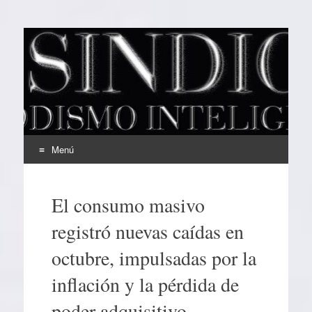
EL SINDICAL
Periodismo Inteligente
Menú
Ir
al
El consumo masivo
contenido
registró nuevas caídas en
octubre, impulsadas por la
inflación y la pérdida de
poder adquisitivo