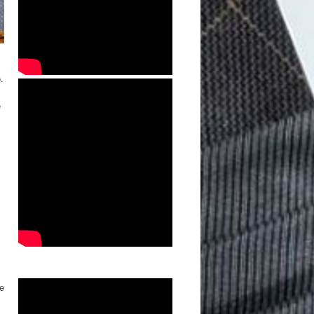
.
e
se