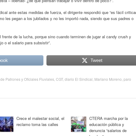
a – libertad- ¿de qué piensan trabajar o vivir dentro de poco?”.
dical ante estas medidas de fuerza, el dirigente respondió que “es fácil critica
ómo les pegan a los jubilados y no les importó nada, siendo que sus padres o
frente de la lucha, porque sino cuando terminen de jugar al candy crush y
o o el salario para subsistir”.
book
Tweet
de Patrones y Oficiales Fluviales
,
CGT
,
diario El Sindical
,
Mariano Moreno
,
paro
Crece el malestar social, el
CTERA marcha por la
reclamo toma las calles
educación pública y
denuncia “salarios de