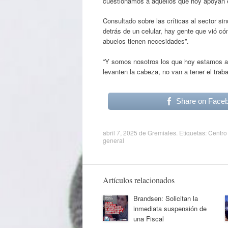
cuestionamos a aquellos que hoy apoyan est
Consultado sobre las críticas al sector sin
detrás de un celular, hay gente que vió c
abuelos tienen necesidades”.
“Y somos nosotros los que hoy estamos al 
levanten la cabeza, no van a tener el trabaj
Share on Face
abril 7, 2025
de
Gremiales
. Etiquetas:
Centro 
general
Artículos relacionados
Brandsen: Solicitan la
inmediata suspensión de
una Fiscal