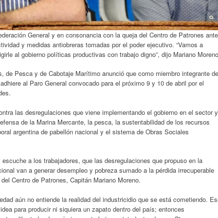
ederación General y en consonancia con la queja del Centro de Patrones ante
tividad y medidas antiobreras tomadas por el poder ejecutivo. “Vamos a
girle al gobierno políticas productivas con trabajo digno”, dijo Mariano Moreno
les, de Pesca y de Cabotaje Marítimo anunció que como miembro integrante d
adhiere al Paro General convocado para el próximo 9 y 10 de abril por el
des.
ntra las desregulaciones que viene implementando el gobierno en el sector y
efensa de la Marina Mercante, la pesca, la sustentabilidad de los recursos
aboral argentina de pabellón nacional y el sistema de Obras Sociales
 escuche a los trabajadores, que las desregulaciones que propuso en la
cional van a generar desempleo y pobreza sumado a la pérdida irrecuperable
al del Centro de Patrones, Capitán Mariano Moreno.
edad aún no entiende la realidad del industricidio que se está cometiendo. E
dea para producir ni siquiera un zapato dentro del país; entonces