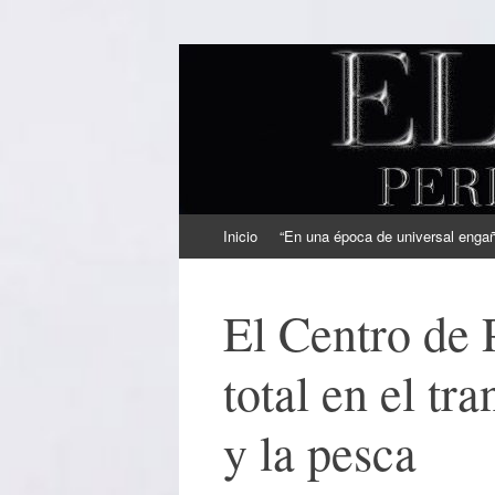
EL SINDICAL
Periodismo Inteligente
Ir
Inicio
“En una época de universal engaño
al
contenido
El Centro de 
total en el tr
y la pesca