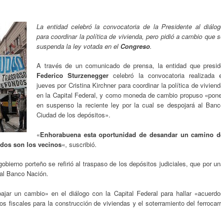
La entidad celebró la convocatoria de la Presidente al diálog
para coordinar la política de vivienda, pero pidió a cambio que 
suspenda la ley votada en el
Congreso
.
A través de un comunicado de prensa, la entidad que presid
Federico Sturzenegger
celebró la convocatoria realizada e
jueves por Cristina Kirchner para coordinar la política de vivien
en la Capital Federal, y como moneda de cambio propuso «pone
en suspenso la reciente ley por la cual se despojará al Banc
Ciudad de los depósitos».
«
Enhorabuena esta oportunidad de desandar un camino d
ados son los vecinos
«, suscribió.
ierno porteño se refirió al traspaso de los depósitos judiciales, que por u
 al Banco Nación.
ajar un cambio» en el diálogo con la Capital Federal para hallar «acuerdo
os fiscales para la construcción de viviendas y el soterramiento del ferrocarr