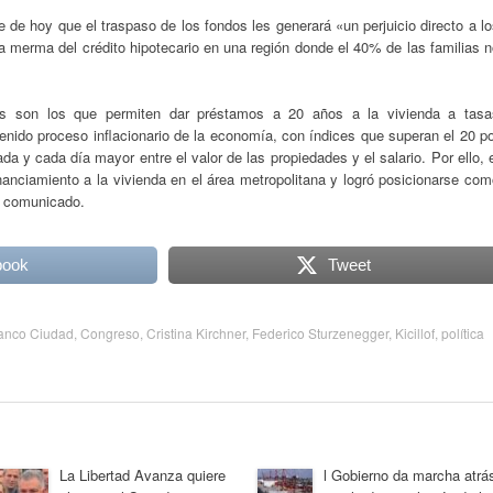
e de hoy que el traspaso de los fondos les generará «un perjuicio directo a l
na merma del crédito hipotecario en una región donde el 40% de las familias 
es son los que permiten dar préstamos a 20 años a la vivienda a tasa
enido proceso inflacionario de la economía, con índices que superan el 20 p
 y cada día mayor entre el valor de las propiedades y el salario. Por ello, 
inanciamiento a la vivienda en el área metropolitana y logró posicionarse co
l comunicado.
book
Tweet
anco Ciudad
,
Congreso
,
Cristina Kirchner
,
Federico Sturzenegger
,
Kicillof
,
política
La Libertad Avanza quiere
l Gobierno da marcha atrá