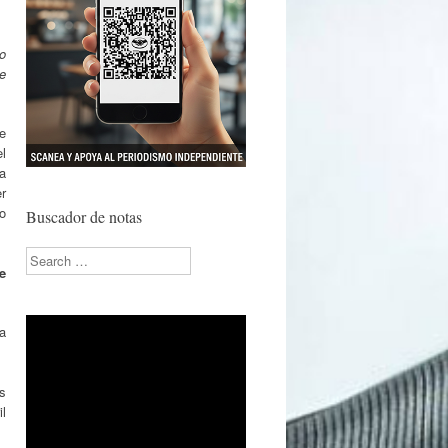
o
se
e
l
da
r
o
Buscador de notas
Search
e
na
s
il