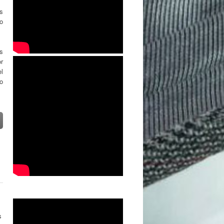
os
no
s
or
el
mo
s