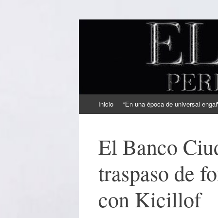
EL SINDICAL
Periodismo Inteligente
Ir
Inicio
“En una época de universal engaño
al
contenido
El Banco Ciud
traspaso de f
con Kicillof