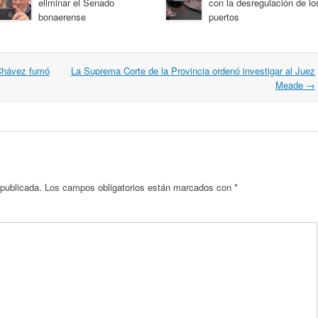
eliminar el Senado
con la desregulación de lo
bonaerense
puertos
Chávez fumó
La Suprema Corte de la Provincia ordenó investigar al Juez
Meade
→
 publicada.
Los campos obligatorios están marcados con
*