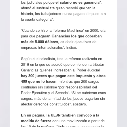
los judiciales porque
el salario no es ganancia
”,
afirmó el sindicalista quien recordó que “en la
historia, los trabajadores nunca pagaron impuesto a
la cuarta categoría”.
“Cuando se hizo la ‘reforma Machinea’ en 2000, era
para que
pagaran Ganancias los que cobraban
más de 5.000 dólares
, es decir ejecutivos de
empresas internacionales”, indicó.
Según el sindicalista, tras la reforma realizada en
2016 en la que se acordó que comiencen a tributar
Ganancias quienes ingresaban al Poder Judicial
hay 300 jueces que pagan este impuesto y otros
400 que no lo hacen
, mientras que 200 cargos
continúan sin cubrirse “por responsabilidad del
Poder Ejecutivo y el Senado”. “Si se cubrieran esos
cargos, más de la mitad de los jueces pagarían sin
afectar derechos constituidos”, sostuvo.
En su página, la UEJN también convocó a la
medida de fuerza
con una movilización a partir de
las 10 de la mañana. “Este nuevo ataque contra la