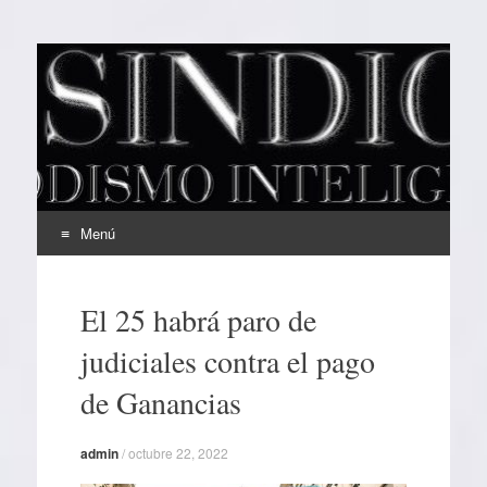
EL SINDICAL
Periodismo Inteligente
Menú
Ir
al
El 25 habrá paro de
contenido
judiciales contra el pago
de Ganancias
admin
/
octubre 22, 2022