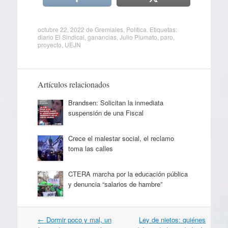
octubre 22, 2022
de
Gremiales
,
Política
. Etiquetas:
diario El Sindical
,
ganancias
,
Julio Piumato
,
paro
,
proyecto
,
UEJN
Artículos relacionados
Brandsen: Solicitan la inmediata
suspensión de una Fiscal
Crece el malestar social, el reclamo
toma las calles
CTERA marcha por la educación pública
y denuncia “salarios de hambre”
Navegación
←
Dormir poco y mal, un
Ley de nietos: quiénes