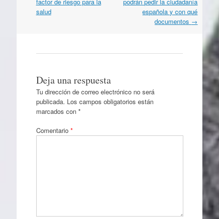
por
factor de riesgo para la
podrán pedir la ciudadanía
artículos
salud
española y con qué
documentos
→
Deja una respuesta
Tu dirección de correo electrónico no será
publicada.
Los campos obligatorios están
marcados con
*
Comentario
*