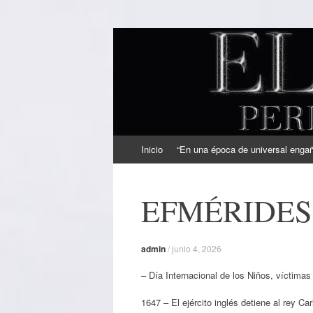
EL SINDICAL
Periodismo Inteligente
Ir
Inicio
“En una época de universal engaño
al
contenido
EFMÉRIDES:
admin
/
junio 4, 2026
– Día Internacional de los Niños, víctimas
1647 – El ejército inglés detiene al rey Car