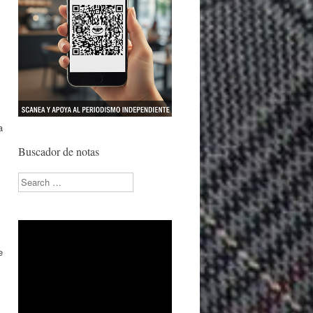
a
Buscador de notas
Search
e