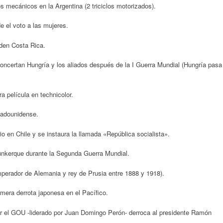
os mecánicos en la Argentina (2 triciclos motorizados).
 el voto a las mujeres.
den Costa Rica.
 concertan Hungría y los aliados después de la I Guerra Mundial (Hungría pasa
 película en technicolor.
tadounidense.
o en Chile y se instaura la llamada «República socialista».
Dunkerque durante la Segunda Guerra Mundial.
mperador de Alemania y rey de Prusia entre 1888 y 1918).
mera derrota japonesa en el Pacífico.
or el GOU -liderado por Juan Domingo Perón- derroca al presidente Ramón