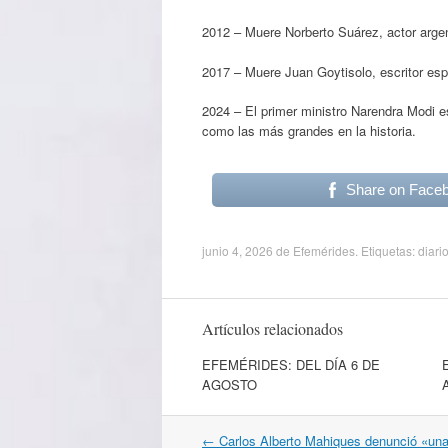
2012 – Muere Norberto Suárez, actor argen
2017 – Muere Juan Goytisolo, escritor esp
2024 – El primer ministro Narendra Modi e
como las más grandes en la historia.
Share on Face
junio 4, 2026
de
Efemérides
. Etiquetas:
diari
Artículos relacionados
EFEMÉRIDES: DEL DÍA 6 DE
AGOSTO
Navegación
←
Carlos Alberto Mahiques denunció «una