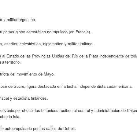
 y militar argentino.
primer globo aerostático no tripulado (en Francia).
critor, eclesiástico, diplomático y militar italiano.
al Estado de las Provincias Unidas del Río de la Plata independiente de tod
u territorio.
triota del movimiento de Mayo.
José de Sucre, figura destacada en la lucha independentista sudamericana.
scal y estadista finlandés.
nvenio por el cuál los británicos reciben el control y administración de Chipr
bre la isla.
lo autopropulsado por las calles de Detroit.