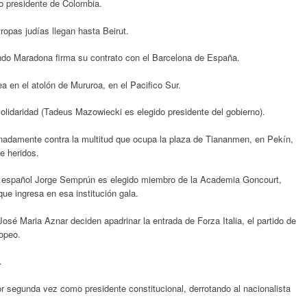
o presidente de Colombia.
tropas judías llegan hasta Beirut.
ando Maradona firma su contrato con el Barcelona de España.
a en el atolón de Mururoa, en el Pacifico Sur.
Solidaridad (Tadeus Mazowiecki es elegido presidente del gobierno).
minadamente contra la multitud que ocupa la plaza de Tiananmen, en Pekín,
e heridos.
ura español Jorge Semprún es elegido miembro de la Academia Goncourt,
que ingresa en esa institución gala.
osé Maria Aznar deciden apadrinar la entrada de Forza Italia, el partido de
ropeo.
.
r segunda vez como presidente constitucional, derrotando al nacionalista