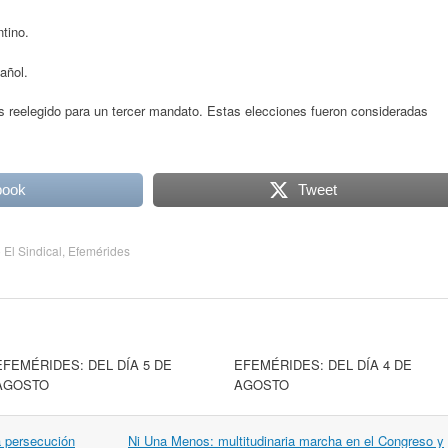
tino.
añol.
s reelegido para un tercer mandato. Estas elecciones fueron consideradas
book
Tweet
o El Sindical
,
Efemérides
EFEMÉRIDES: DEL DÍA 5 DE
EFEMÉRIDES: DEL DÍA 4 DE
AGOSTO
AGOSTO
 persecución
Ni Una Menos: multitudinaria marcha en el Congreso y