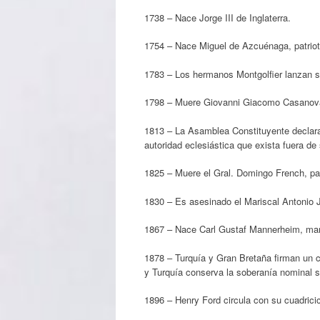
1738 – Nace Jorge III de Inglaterra.
1754 – Nace Miguel de Azcuénaga, patriota
1783 – Los hermanos Montgolfier lanzan su 
1798 – Muere Giovanni Giacomo Casanova, es
1813 – La Asamblea Constituyente declara 
autoridad eclesiástica que exista fuera de s
1825 – Muere el Gral. Domingo French, pa
1830 – Es asesinado el Mariscal Antonio 
1867 – Nace Carl Gustaf Mannerheim, mari
1878 – Turquía y Gran Bretaña firman un co
y Turquía conserva la soberanía nominal so
1896 – Henry Ford circula con su cuadricic