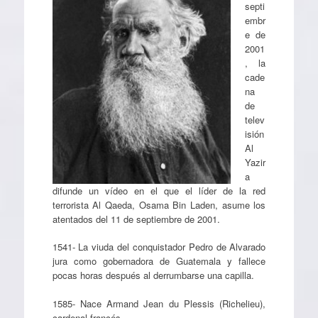
septi
embr
e de
2001
, la
cade
na
de
telev
isión
Al
Yazir
a
difunde un vídeo en el que el líder de la red
terrorista Al Qaeda, Osama Bin Laden, asume los
atentados del 11 de septiembre de 2001.
1541- La viuda del conquistador Pedro de Alvarado
jura como gobernadora de Guatemala y fallece
pocas horas después al derrumbarse una capilla.
1585- Nace Armand Jean du Plessis (Richelieu),
cardenal francés.