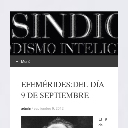
EL SINDICAL
Periodismo Inteligente
Menú
Ir
al
EFEMÉRIDES:DEL DÍA
contenido
9 DE SEPTIEMBRE
admin
/
septiembre 9, 2012
El 9
de