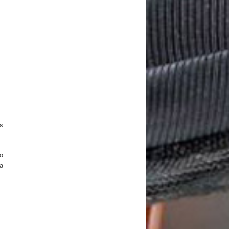
s
o
a