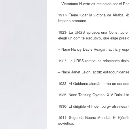
– Victoriano Huerta es reelegido por el P
1917- Tiene lugar la victoria de Akaba, 
Imperio otomano.
1923- La URSS aprueba una Constitución
elegir un comité ejecutivo, que elige presi
– Nace Nancy Davis Reagan, actriz y esp
1927- La URSS rompe las relaciones diplo
– Nace Janet Leigh, actriz estadounidense
1933- El Gobierno alemán firma un concor
1935- Nace Tensing Gyatso, XIV Dalai Lama,
1936- El dirigible «Hindemburg» atraviesa 
1941- Segunda Guerra Mundial: El Ejército
soviética.