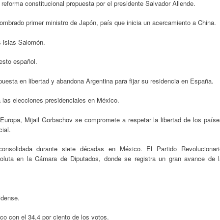
reforma constitucional propuesta por el presidente Salvador Allende.
ombrado primer ministro de Japón, país que inicia un acercamiento a China.
s islas Salomón.
esto español.
uesta en libertad y abandona Argentina para fijar su residencia en España.
a las elecciones presidenciales en México.
Europa, Mijail Gorbachov se compromete a respetar la libertad de los paíse
ial.
onsolidada durante siete décadas en México. El Partido Revolucionari
bsoluta en la Cámara de Diputados, donde se registra un gran avance de l
idense.
co con el 34,4 por ciento de los votos.