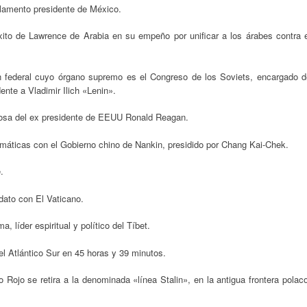
arlamento presidente de México.
éxito de Lawrence de Arabia en su empeño por unificar a los árabes contra e
 federal cuyo órgano supremo es el Congreso de los Soviets, encargado d
dente a Vladimir Ilich «Lenin».
osa del ex presidente de EEUU Ronald Reagan.
máticas con el Gobierno chino de Nankin, presidido por Chang Kai-Chek.
.
dato con El Vaticano.
 líder espiritual y político del Tíbet.
el Atlántico Sur en 45 horas y 39 minutos.
 Rojo se retira a la denominada «línea Stalin», en la antigua frontera polac