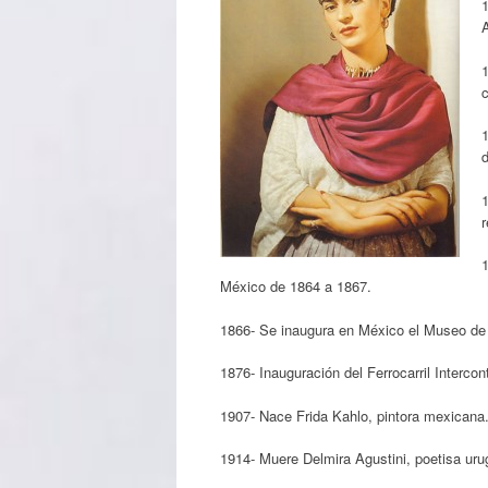
A
c
1
d
México de 1864 a 1867.
1866- Se inaugura en México el Museo de A
1876- Inauguración del Ferrocarril Intercon
1907- Nace Frida Kahlo, pintora mexicana
1914- Muere Delmira Agustini, poetisa uru