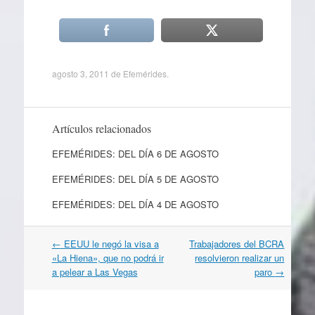
agosto 3, 2011
de
Efemérides
.
Artículos relacionados
EFEMÉRIDES: DEL DÍA 6 DE AGOSTO
EFEMÉRIDES: DEL DÍA 5 DE AGOSTO
EFEMÉRIDES: DEL DÍA 4 DE AGOSTO
Navegación
←
EEUU le negó la visa a
Trabajadores del BCRA
por
«La Hiena», que no podrá ir
resolvieron realizar un
artículos
a pelear a Las Vegas
paro
→