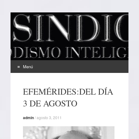
EL SINDICAL
Periodismo Inteligente
Menú
Ir
al
EFEMÉRIDES:DEL DÍA
contenido
3 DE AGOSTO
admin
/
agosto 3, 2011