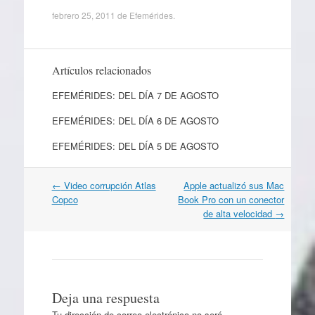
febrero 25, 2011
de
Efemérides
.
Artículos relacionados
EFEMÉRIDES: DEL DÍA 7 DE AGOSTO
EFEMÉRIDES: DEL DÍA 6 DE AGOSTO
EFEMÉRIDES: DEL DÍA 5 DE AGOSTO
Navegación
←
Video corrupción Atlas
Apple actualizó sus Mac
por
Copco
Book Pro con un conector
artículos
de alta velocidad
→
Deja una respuesta
Tu dirección de correo electrónico no será