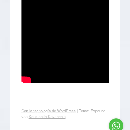
Con la tecnología de WordPress
|
Tema: Expound
von
Konstantin Kovshenin