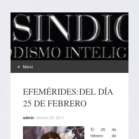
EL SINDICAL
Periodismo Inteligente
Menú
Ir
al
EFEMÉRIDES:DEL DÍA
contenido
25 DE FEBRERO
admin
/
febrero 25, 2011
El 25 de
febrero de