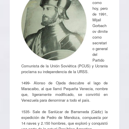
como
hoy, pero
de 1991,
Mijail
Gorbach
ov dimite
como
secretari
o general
del
Partido
Comunista de la Unión Soviética (PCUS) y Ucrania
proclama su independencia de la URSS.
1499- Alonso de Ojeda descubre el lago de
Maracaibo, al que llamó Pequeña Venecia, nombre
que, ligeramente modificado, se convirtió en
Venezuela para denominar a todo el país.
1535- Sale de Sanlúcar de Barrameda (Cádiz) la
expedición de Pedro de Mendoza, compuesta por
14 naves y 2.150 hombres, que exploró y conquistó
una parte de la actual República Argentina.