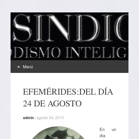
EL SINDICAL
Periodismo Inteligente
Menú
Ir
al
EFEMÉRIDES:DEL DÍA
contenido
24 DE AGOSTO
admin
/
agosto 24, 2010
En un
día