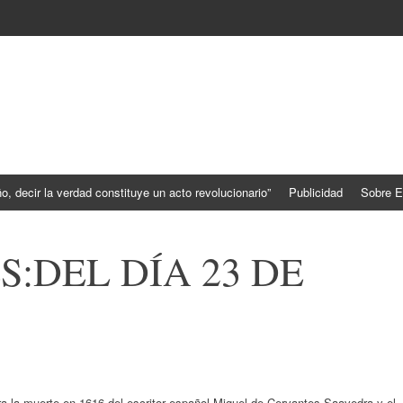
, decir la verdad constituye un acto revolucionario”
Publicidad
Sobre E
:DEL DÍA 23 DE
a la muerte en 1616 del escritor español Miguel de Cervantes Saavedra y el