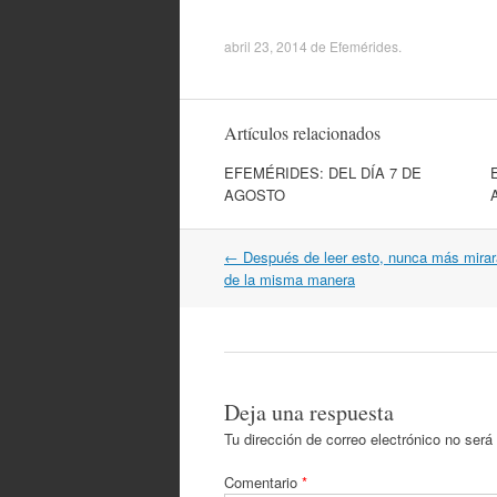
abril 23, 2014
de
Efemérides
.
Artículos relacionados
EFEMÉRIDES: DEL DÍA 7 DE
AGOSTO
Navegación
←
Después de leer esto, nunca más mira
por
de la misma manera
artículos
Deja una respuesta
Tu dirección de correo electrónico no será
Comentario
*