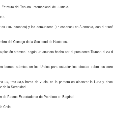
statuto del Tribunal Internacional de Justicia.
nse.
stas (107 escaños) y los comunistas (77 escaños) en Alemania, con el triunf
mbro del Consejo de la Sociedad de Naciones.
 explosión atómica, según un anuncio hecho por el presidente Truman el 23 d
una bomba atómica en los Urales para estudiar los efectos sobre los sere
na 2», tras 33,5 horas de vuelo, es la primera en alcanzar la Luna y choc
r de la Serenidad.
n de Países Exportadores de Petróleo) en Bagdad.
e Chile.