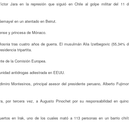
íctor Jara en la represión que siguió en Chile al golpe militar del 11 d
Gemayel en un atentado en Beirut.
dense y princesa de Mónaco.
Bosnia tras cuatro años de guerra. El musulmán Alia Izetbegovic (55,34% d
esidencia tripartita.
te de la Comisión Europea.
 unidad antidrogas adiestrada en EEUU.
imiro Montesinos, principal asesor del presidente peruano, Alberto Fujimori
a, por tercera vez, a Augusto Pinochet por su responsabilidad en quinc
rtos en Irak, uno de los cuales mató a 113 personas en un barrio chiít