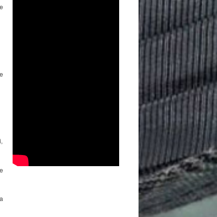
e
e
,
e
a