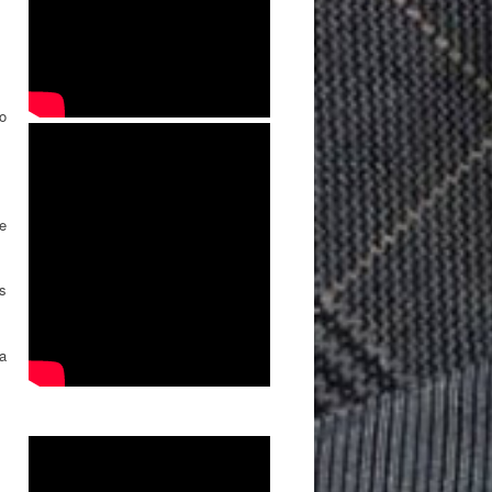
o
e
s
a