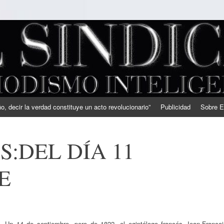
, decir la verdad constituye un acto revolucionario”
Publicidad
Sobre E
:DEL DÍA 11
E
Un 14 de septiembre, pero de 1822, el egiptólogo francés Jean-Francoi