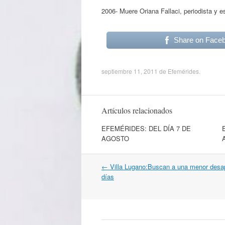
2006- Muere Oriana Fallaci, periodista y esc
Share on Face
septiembre 11, 2011
de
Efemérides
.
Artículos relacionados
EFEMÉRIDES: DEL DÍA 7 DE
AGOSTO
Navegación
←
Villa Lugano:Buscan a una menor desa
por
días
artículos