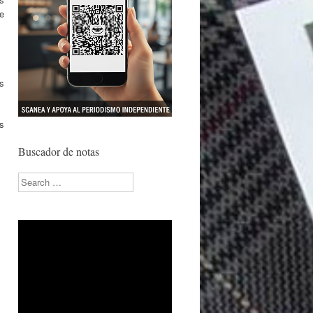
e
os
s
Buscador de notas
Search