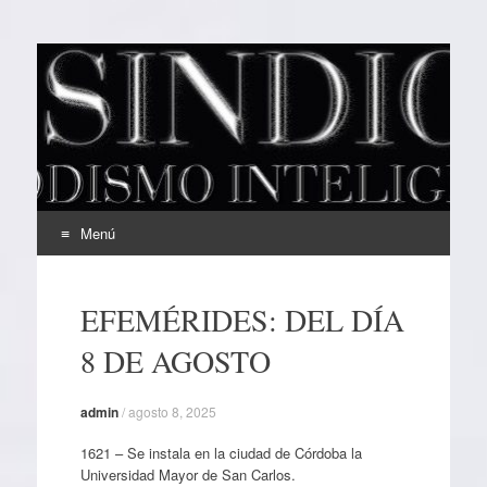
EL SINDICAL
Periodismo Inteligente
Menú
Ir
al
EFEMÉRIDES: DEL DÍA
contenido
8 DE AGOSTO
admin
/
agosto 8, 2025
1621 – Se instala en la ciudad de Córdoba la
Universidad Mayor de San Carlos.