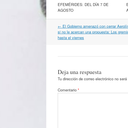
EFEMÉRIDES: DEL DÍA 7 DE
AGOSTO
Navegación
←
El Gobierno amenazó con cerrar Aerolí
por
si no le acercan una propuesta: Los gremi
artículos
hasta el viernes
Deja una respuesta
Tu dirección de correo electrónico no será
Comentario
*