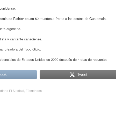
ounidense.
scala de Richter causa 50 muertes.1 frente a las costas de Guatemala.
sta argentino.
ista y cantante canadiense.
ana, creadora del Topo Gigio.
sidenciales de Estados Unidos de 2020 después de 4 días de recuentos.
book
Tweet
:
diario El Sindical
,
Efemérides