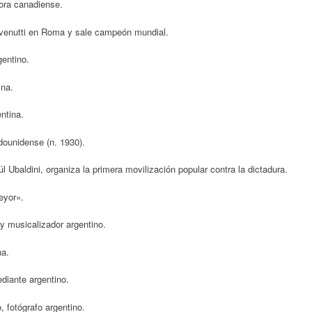
tora canadiense.
venutti en Roma y sale campeón mundial.
gentino.
ina.
ntina.
ounidense (n. 1930).
Ubaldini, organiza la primera movilización popular contra la dictadura.
eyor».
y musicalizador argentino.
na.
diante argentino.
 fotógrafo argentino.