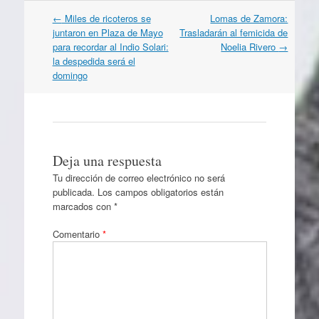
Navegación
←
Miles de ricoteros se
Lomas de Zamora:
por
juntaron en Plaza de Mayo
Trasladarán al femicida de
artículos
para recordar al Indio Solari:
Noelia Rivero
→
la despedida será el
domingo
Deja una respuesta
Tu dirección de correo electrónico no será
publicada.
Los campos obligatorios están
marcados con
*
Comentario
*