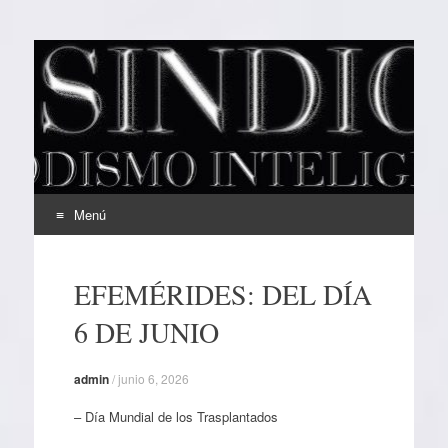
EL SINDICAL
Periodismo Inteligente
Menú
Ir
al
EFEMÉRIDES: DEL DÍA
contenido
6 DE JUNIO
admin
/
junio 6, 2026
– Día Mundial de los Trasplantados