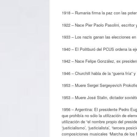
1918 – Rumania firma la paz con las poten
1922 – Nace Pier Paolo Pasolini, escritor y
1933 – Los nazis ganan las elecciones en 
1940 – El Politburó del PCUS ordena la ej
1942 – Nace Felipe González, ex presiden
1946 – Churchill habla de la “guerra fría”
1953 – Muere Sergei Sergeyevich Prokofie
1953 – Muere José Stalin, dictador soviéti
1956 – Argentina: El presidente Pedro Eug
que prohibía no sólo la utilización de ele
utilización de “el nombre propio del presid
‘justicialismo’, ‘justicialista’, ‘tercera po
composiciones musicales ‘Marcha de los M