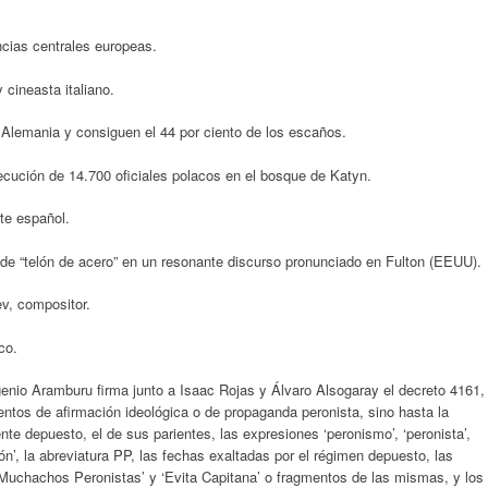
cias centrales europeas.
 cineasta italiano.
Alemania y consiguen el 44 por ciento de los escaños.
ecución de 14.700 oficiales polacos en el bosque de Katyn.
te español.
 y de “telón de acero” en un resonante discurso pronunciado en Fulton (EEUU).
v, compositor.
co.
enio Aramburu firma junto a Isaac Rojas y Álvaro Alsogaray el decreto 4161,
mentos de afirmación ideológica o de propaganda peronista, sino hasta la
ente depuesto, el de sus parientes, las expresiones ‘peronismo’, ‘peronista’,
sición’, la abreviatura PP, las fechas exaltadas por el régimen depuesto, las
uchachos Peronistas’ y ‘Evita Capitana’ o fragmentos de las mismas, y los