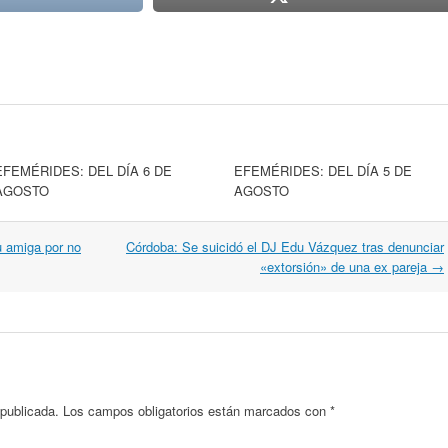
EFEMÉRIDES: DEL DÍA 6 DE
EFEMÉRIDES: DEL DÍA 5 DE
AGOSTO
AGOSTO
u amiga por no
Córdoba: Se suicidó el DJ Edu Vázquez tras denunciar
«extorsión» de una ex pareja
→
 publicada.
Los campos obligatorios están marcados con
*