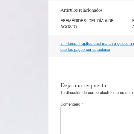
Artículos relacionados
EFEMÉRIDES: DEL DÍA 8 DE
AGOSTO
Navegación
←
Flores: Trapitos casi matan a golpes a
por
que les pague por estacionar
artículos
Deja una respuesta
Tu dirección de correo electrónico no será
Comentario
*