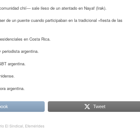
 comunidad chií― sale ileso de un atentado en Nayaf (Irak).
r de un puente cuando participaban en la tradicional «fiesta de las
esidenciales en Costa Rica.
periodista argentina.
GBT argentina.
nidense.
ora argentina.
book
Tweet
rio El Sindical
,
Efemérides