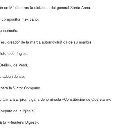
n en México tras la dictadura del general Santa Anna.
z, compositor mexicano.
o panameño.
cés, creador de la marca automovilística de su nombre.
storiador inglés.
tello», de Verdi.
estadounidense.
para la Victor Company.
o Carranza, promulga la denominada «Constitución de Querétaro».
separa de la Iglesia.
ista «Reader’s Digest».