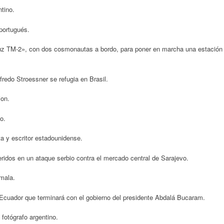
tino.
 portugués.
z TM-2», con dos cosmonautas a bordo, para poner en marcha una estación
redo Stroessner se refugia en Brasil.
ion.
o.
 y escritor estadounidense.
eridos en un ataque serbio contra el mercado central de Sarajevo.
mala.
Ecuador que terminará con el gobierno del presidente Abdalá Bucaram.
fotógrafo argentino.