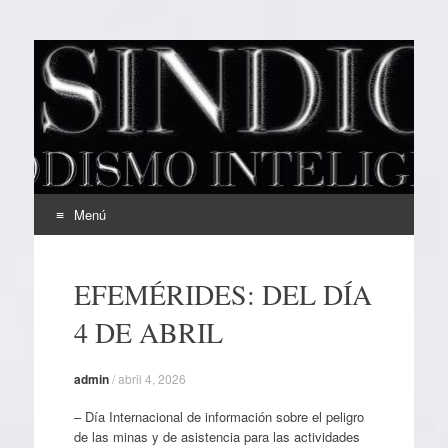
EL SINDICAL
Periodismo Inteligente
Menú
Ir
al
EFEMÉRIDES: DEL DÍA
contenido
4 DE ABRIL
admin
/
abril 4, 2026
– Día Internacional de información sobre el peligro
de las minas y de asistencia para las actividades