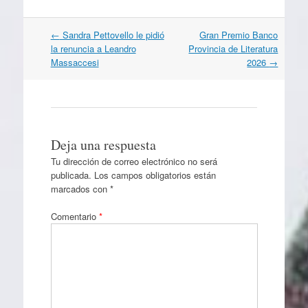
Navegación
←
Sandra Pettovello le pidió
Gran Premio Banco
por
la renuncia a Leandro
Provincia de Literatura
artículos
Massaccesi
2026
→
Deja una respuesta
Tu dirección de correo electrónico no será
publicada.
Los campos obligatorios están
marcados con
*
Comentario
*