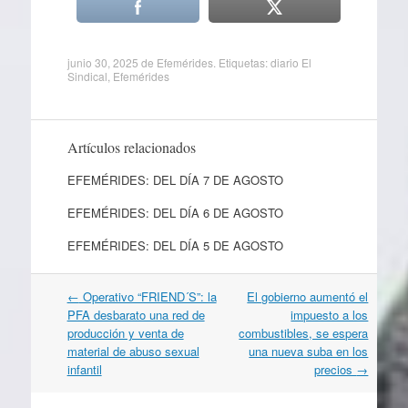
junio 30, 2025
de
Efemérides
. Etiquetas:
diario El
Sindical
,
Efemérides
Artículos relacionados
EFEMÉRIDES: DEL DÍA 7 DE AGOSTO
EFEMÉRIDES: DEL DÍA 6 DE AGOSTO
EFEMÉRIDES: DEL DÍA 5 DE AGOSTO
Navegación
←
Operativo “FRIEND´S”: la
El gobierno aumentó el
por
PFA desbarato una red de
impuesto a los
artículos
producción y venta de
combustibles, se espera
material de abuso sexual
una nueva suba en los
infantil
precios
→