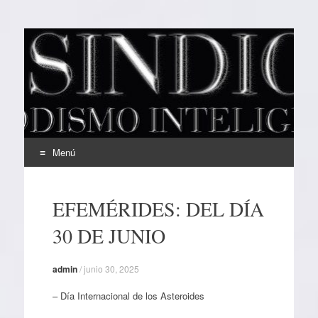
EL SINDICAL
Periodismo Inteligente
Menú
Ir
al
EFEMÉRIDES: DEL DÍA
contenido
30 DE JUNIO
admin
/
junio 30, 2025
– Día Internacional de los Asteroides