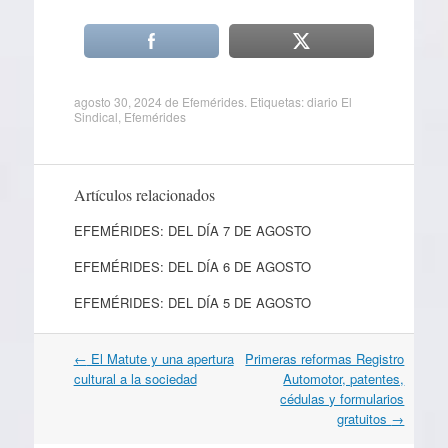
agosto 30, 2024
de
Efemérides
. Etiquetas:
diario El
Sindical
,
Efemérides
Artículos relacionados
EFEMÉRIDES: DEL DÍA 7 DE AGOSTO
EFEMÉRIDES: DEL DÍA 6 DE AGOSTO
EFEMÉRIDES: DEL DÍA 5 DE AGOSTO
Navegación
←
El Matute y una apertura
Primeras reformas Registro
por
cultural a la sociedad
Automotor, patentes,
artículos
cédulas y formularios
gratuitos
→