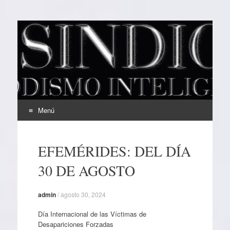
EL SINDICAL
Periodismo Inteligente
Menú
Ir
al
EFEMÉRIDES: DEL DÍA
contenido
30 DE AGOSTO
admin
/
agosto 30, 2024
Día Internacional de las Víctimas de
Desapariciones Forzadas