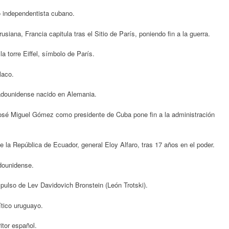
o independentista cubano.
iana, Francia capitula tras el Sitio de París, poniendo fin a la guerra.
a torre Eiffel, símbolo de París.
laco.
adounidense nacido en Alemania.
osé Miguel Gómez como presidente de Cuba pone fin a la administración
 la República de Ecuador, general Eloy Alfaro, tras 17 años en el poder.
dounidense.
mpulso de Lev Davidovich Bronstein (León Trotski).
ítico uruguayo.
tor español.