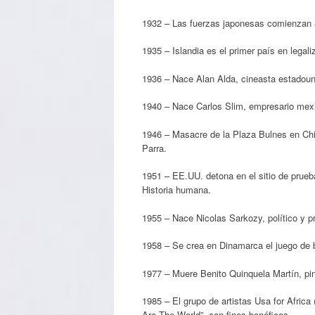
1932 – Las fuerzas japonesas comienzan a
1935 – Islandia es el primer país en legaliz
1936 – Nace Alan Alda, cineasta estadoun
1940 – Nace Carlos Slim, empresario mex
1946 – Masacre de la Plaza Bulnes en Chil
Parra.
1951 – EE.UU. detona en el sitio de prueb
Historia humana.
1955 – Nace Nicolas Sarkozy, político y p
1958 – Se crea en Dinamarca el juego de 
1977 – Muere Benito Quinquela Martín, pin
1985 – El grupo de artistas Usa for Africa
Are The World”, con fines benéficos.