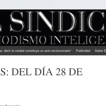
, decir la verdad constituye un acto revolucionario”
Publicidad
Sobre E
: DEL DÍA 28 DE
atos Personales