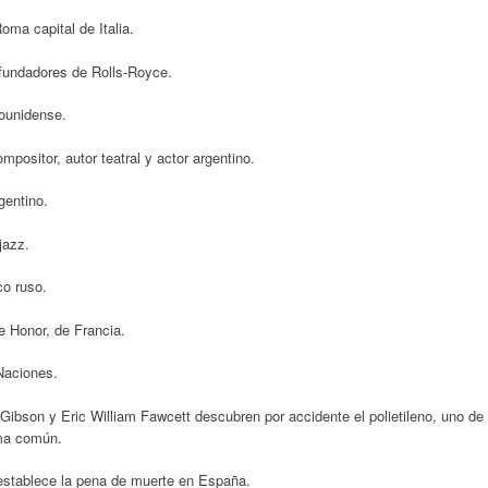
ma capital de Italia.
fundadores de Rolls-Royce.
ounidense.
ositor, autor teatral y actor argentino.
gentino.
jazz.
o ruso.
e Honor, de Francia.
Naciones.
 Gibson y Eric William Fawcett descubren por accidente el polietileno, uno de
rma común.
restablece la pena de muerte en España.