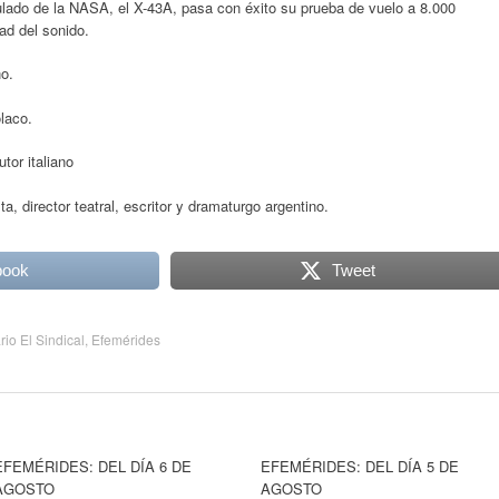
pulado de la NASA, el X-43A, pasa con éxito su prueba de vuelo a 8.000
ad del sonido.
o.
laco.
tor italiano
a, director teatral, escritor y dramaturgo argentino.
book
Tweet
rio El Sindical
,
Efemérides
EFEMÉRIDES: DEL DÍA 6 DE
EFEMÉRIDES: DEL DÍA 5 DE
AGOSTO
AGOSTO