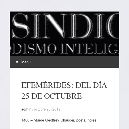
EL SINDICAL
Periodismo Inteligente
Menú
Ir
al
EFEMÉRIDES: DEL DÍA
contenido
25 DE OCTUBRE
admin
/
octubre 25, 2019
1400 – Muere Geoffrey Chaucer, poeta inglés.