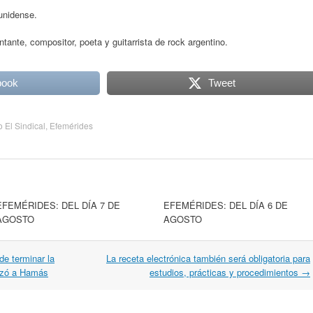
unidense.
ante, compositor, poeta y guitarrista de rock argentino.
book
Tweet
o El Sindical
,
Efemérides
EFEMÉRIDES: DEL DÍA 7 DE
EFEMÉRIDES: DEL DÍA 6 DE
AGOSTO
AGOSTO
de terminar la
La receta electrónica también será obligatoria para
lizó a Hamás
estudios, prácticas y procedimientos
→