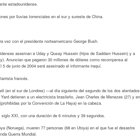
ante estadounidense.
es por lluvias torrenciales en el sur y sureste de China.
era vez con el presidente norteamericano George Bush.
unidenses asesinan a Uday y Qusay Hussein (hijos de Saddam Hussein) y a
ay). Anuncian que pagaron 30 millones de dólares como recompensa al
l 5 de junio de 2004 será asesinado el informante iraquí.
arrista francés.
ll (en el sur de Londres) ―al día siguiente del segundo de los dos atentados
Yard detienen a un electricista brasileño, Jean Charles de Menezes (27) y en
 (prohibidas por la Convención de La Haya) en la cabeza.
el siglo XXI, con una duración de 6 minutos y 39 segundos.
oya (Noruega), mueren 77 personas (68 en Utoya) en el que fue el desastre
nda Guerra Mundial.