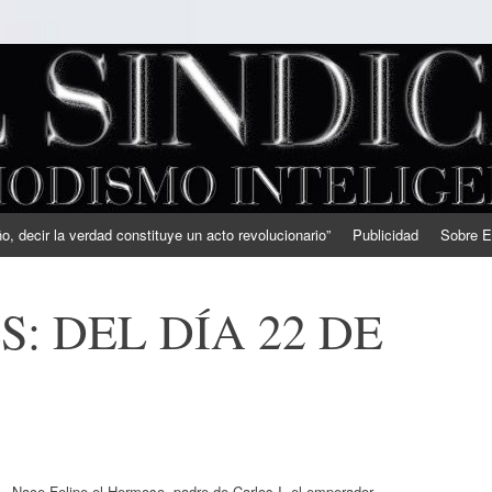
, decir la verdad constituye un acto revolucionario”
Publicidad
Sobre E
: DEL DÍA 22 DE
– Nace Felipe el Hermoso, padre de Carlos I, el emperador.