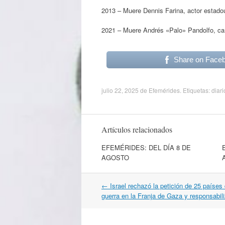
2013 – Muere Dennis Farina, actor estado
2021 – Muere Andrés «Palo» Pandolfo, cant
Share on Face
julio 22, 2025
de
Efemérides
. Etiquetas:
diari
Artículos relacionados
EFEMÉRIDES: DEL DÍA 8 DE
AGOSTO
Navegación
←
Israel rechazó la petición de 25 países 
por
guerra en la Franja de Gaza y responsabi
artículos