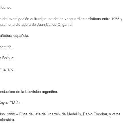
nidense.
ro de investigación cultural, cuna de las vanguardias artísticas entre 1965 y
urante la dictadura de Juan Carlos Onganía.
eñadora española.
gentino.
 Bolivia.
italiano.
ductora de la televisión argentina.
«Soyuz TM-3».
no. 1992 – Fuga del jefe del «cartel» de Medellín, Pablo Escobar, y otros
olombia).