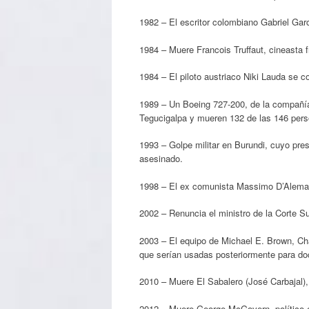
1982 – El escritor colombiano Gabriel Gar
1984 – Muere Francois Truffaut, cineasta 
1984 – El piloto austriaco Niki Lauda se
1989 – Un Boeing 727-200, de la compañía
Tegucigalpa y mueren 132 de las 146 pers
1993 – Golpe militar en Burundi, cuyo pre
asesinado.
1998 – El ex comunista Massimo D’Alema e
2002 – Renuncia el ministro de la Corte S
2003 – El equipo de Michael E. Brown, Cha
que serían usadas posteriormente para do
2010 – Muere El Sabalero (José Carbajal),
2012 – Muere George McGovern, político 