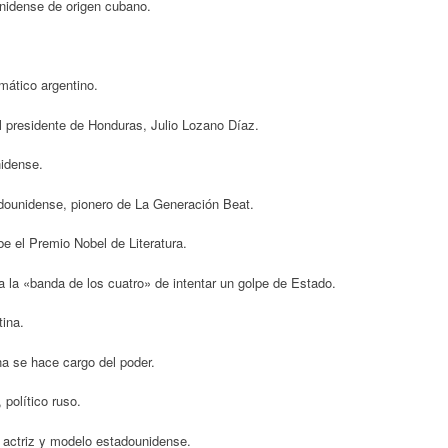
nidense de origen cubano.
mático argentino.
el presidente de Honduras, Julio Lozano Díaz.
nidense.
dounidense, pionero de La Generación Beat.
e el Premio Nobel de Literatura.
 la «banda de los cuatro» de intentar un golpe de Estado.
tina.
na se hace cargo del poder.
político ruso.
 actriz y modelo estadounidense.