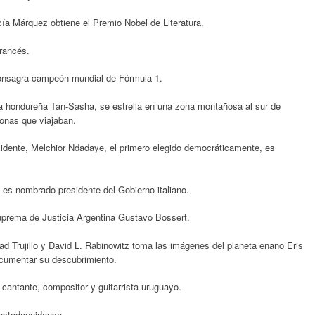
cía Márquez obtiene el Premio Nobel de Literatura.
francés.
 consagra campeón mundial de Fórmula 1.
 hondureña Tan-Sasha, se estrella en una zona montañosa al sur de
onas que viajaban.
sidente, Melchior Ndadaye, el primero elegido democráticamente, es
s nombrado presidente del Gobierno italiano.
uprema de Justicia Argentina Gustavo Bossert.
d Trujillo y David L. Rabinowitz toma las imágenes del planeta enano Eris
cumentar su descubrimiento.
 cantante, compositor y guitarrista uruguayo.
estadounidense.