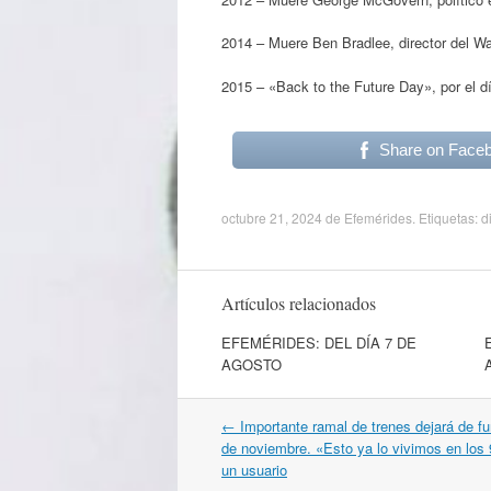
2014 – Muere Ben Bradlee, director del Wa
2015 – «Back to the Future Day», por el dí
Share on Face
octubre 21, 2024
de
Efemérides
. Etiquetas:
d
Artículos relacionados
EFEMÉRIDES: DEL DÍA 7 DE
AGOSTO
Navegación
←
Importante ramal de trenes dejará de fun
por
de noviembre. «Esto ya lo vivimos en los 
artículos
un usuario