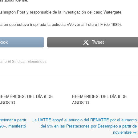
shington Post y responsable de la investigación del caso Watergate.
a en que estuvo inspirada la película «Volver al Futuro II» (de 1989).
book
Tweet
iario El Sindical
,
Efemérides
EFEMÉRIDES: DEL DÍA 6 DE
EFEMÉRIDES: DEL DÍA 5 DE
AGOSTO
AGOSTO
cionar a partir
La UATRE apoyó el anuncio del RENATRE por el aumento
90», manifestó
del 9% en las Prestaciones por Desempleo a partir de
noviembre
→