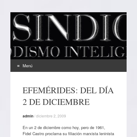
EL SINDICAL
Periodismo Inteligente
Menú
Ir
al
EFEMÉRIDES: DEL DÍA
contenido
2 DE DICIEMBRE
admin
/
diciembre 2, 2009
En un 2 de diciembre como hoy, pero de 1961,
Fidel Castro proclama su filiación marxista leninista