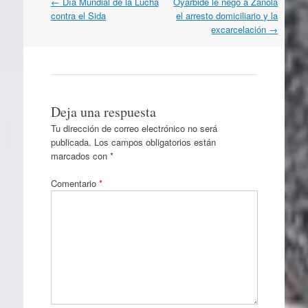
Navegación
←
Día Mundial de la Lucha
Oyarbide le negó a Zanola
por
contra el Sida
el arresto domiciliario y la
artículos
excarcelación
→
Deja una respuesta
Tu dirección de correo electrónico no será
publicada.
Los campos obligatorios están
marcados con
*
Comentario
*