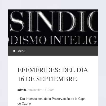
EL SINDICAL
Periodismo Inteligente
Menú
Ir
al
EFEMÉRIDES: DEL DÍA
contenido
16 DE SEPTIEMBRE
admin
/
septiembre 16, 2024
– Día Internacional de la Preservación de la Capa
de Ozono