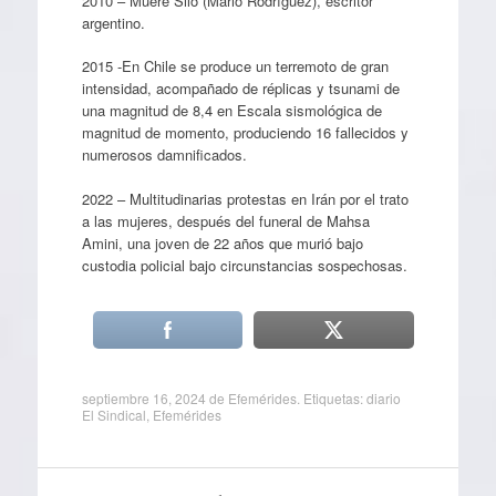
2010 – Muere Silo (Mario Rodríguez), escritor
argentino.
2015 -En Chile se produce un terremoto de gran
intensidad, acompañado de réplicas y tsunami de
una magnitud de 8,4 en Escala sismológica de
magnitud de momento, produciendo 16 fallecidos y
numerosos damnificados.
2022 – Multitudinarias protestas en Irán por el trato
a las mujeres, después del funeral de Mahsa
Amini, una joven de 22 años que murió bajo
custodia policial bajo circunstancias sospechosas.
septiembre 16, 2024
de
Efemérides
. Etiquetas:
diario
El Sindical
,
Efemérides