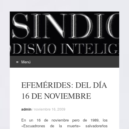
EL SINDICAL
Periodismo Inteligente
Menú
Ir
al
EFEMÉRIDES: DEL DÍA
contenido
16 DE NOVIEMBRE
admin
/
noviembre 16, 2009
En un 16 de noviembre pero de 1989, los
«Escuadrones de la muerte» salvadoreños