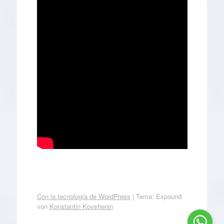
Con la tecnología de WordPress
|
Tema: Expound
von
Konstantin Kovshenin