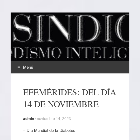
EL SINDICAL
Periodismo Inteligente
Menú
Ir
al
EFEMÉRIDES: DEL DÍA
contenido
14 DE NOVIEMBRE
admin
/
noviembre 14, 2023
– Día Mundial de la Diabetes