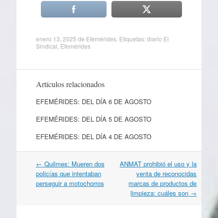
enero 13, 2025
de
Efemérides
. Etiquetas:
diario El
Sindical
,
Efemérides
Artículos relacionados
EFEMÉRIDES: DEL DÍA 6 DE AGOSTO
EFEMÉRIDES: DEL DÍA 5 DE AGOSTO
EFEMÉRIDES: DEL DÍA 4 DE AGOSTO
Navegación
←
Quilmes: Mueren dos
ANMAT prohibió el uso y la
por
policías que intentaban
venta de reconocidas
artículos
perseguir a motochorros
marcas de productos de
limpieza: cuáles son
→