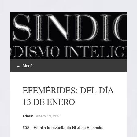
EL SINDICAL
Periodismo Inteligente
Menú
Ir
al
EFEMÉRIDES: DEL DÍA
contenido
13 DE ENERO
admin
/
enero 13, 2025
532 – Estalla la revuelta de Niká en Bizancio.