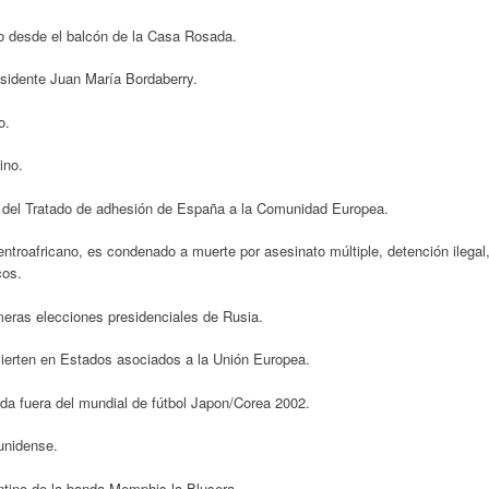
lo desde el balcón de la Casa Rosada.
esidente Juan María Bordaberry.
o.
ino.
d del Tratado de adhesión de España a la Comunidad Europea.
roafricano, es condenado a muerte por asesinato múltiple, detención ilegal
cos.
imeras elecciones presidenciales de Rusia.
vierten en Estados asociados a la Unión Europea.
da fuera del mundial de fútbol Japon/Corea 2002.
unidense.
ntino de la banda Memphis la Blusera.