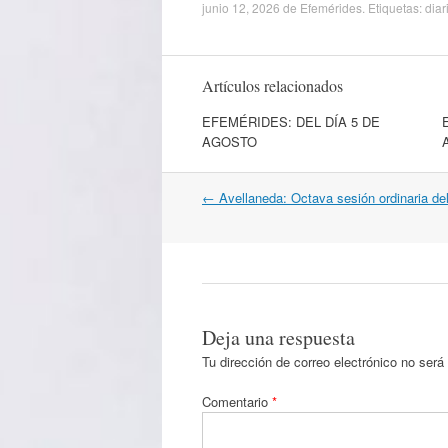
junio 12, 2026
de
Efemérides
. Etiquetas:
diar
Artículos relacionados
EFEMÉRIDES: DEL DÍA 5 DE
AGOSTO
Navegación
←
Avellaneda: Octava sesión ordinaria d
por
artículos
Deja una respuesta
Tu dirección de correo electrónico no será
Comentario
*