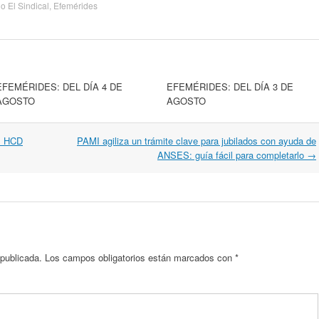
io El Sindical
,
Efemérides
EFEMÉRIDES: DEL DÍA 4 DE
EFEMÉRIDES: DEL DÍA 3 DE
AGOSTO
AGOSTO
el HCD
PAMI agiliza un trámite clave para jubilados con ayuda de
ANSES: guía fácil para completarlo
→
 publicada.
Los campos obligatorios están marcados con
*