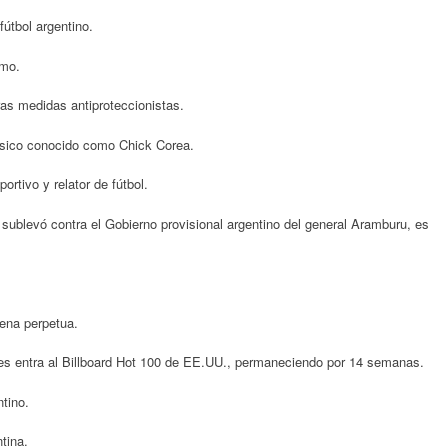
útbol argentino.
smo.
as medidas antiproteccionistas.
ico conocido como Chick Corea.
rtivo y relator de fútbol.
 sublevó contra el Gobierno provisional argentino del general Aramburu, es
ena perpetua.
nes entra al Billboard Hot 100 de EE.UU., permaneciendo por 14 semanas.
tino.
tina.