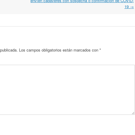
envíen cadáveres con sospecha o confirmación de COVID-
19
→
 publicada.
Los campos obligatorios están marcados con
*