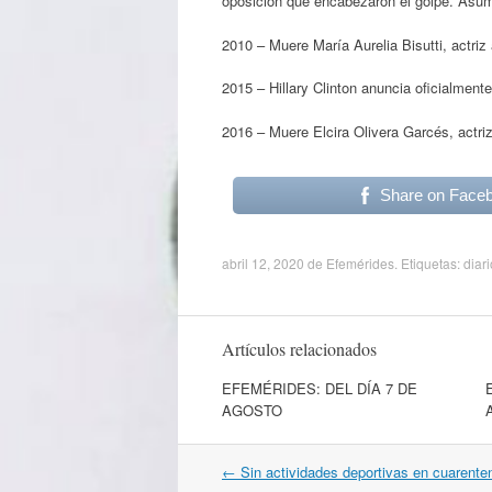
oposición que encabezaron el golpe. Asum
2010 – Muere María Aurelia Bisutti, actriz 
2015 – Hillary Clinton anuncia oficialment
2016 – Muere Elcira Olivera Garcés, actriz
Share on Face
abril 12, 2020
de
Efemérides
. Etiquetas:
diari
Artículos relacionados
EFEMÉRIDES: DEL DÍA 7 DE
AGOSTO
Navegación
←
Sin actividades deportivas en cuarente