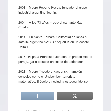
2003 – Muere Roberto Rocca, fundador el grupo
industrial argentino Techint.
2004 – A los 73 años muere el cantante Ray
Charles.
2011 – En Santa Bárbara (California) se lanza el
satélite argentino SAC-D / Aquarius en un cohete
Delta II.
2015.- El papa Francisco aprueba un procedimiento
para juzgar a obispos en casos de pederastia.
2023 – Muere Theodore Kaczynski, también
conocido como el Unabomber, terrorista,
matemático, filósofo y neoludita estadounidense.
junio 10, 2026
de
Efemérides
. Etiquetas:
Efemérides