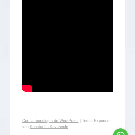
Con la tecnología de WordPress
|
Tema: Expound
von
Konstantin Kovshenin