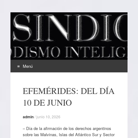
EL SINDICAL
Periodismo Inteligente
Menú
Ir
al
EFEMÉRIDES: DEL DÍA
contenido
10 DE JUNIO
admin
/
junio 10, 2026
– Día de la afirmación de los derechos argentinos
sobre las Malvinas, Islas del Atlántico Sur y Sector