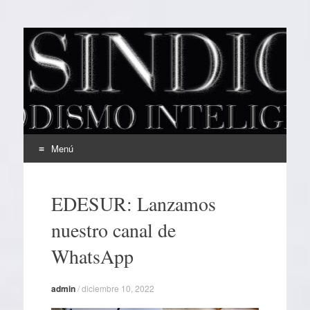
EL SINDICAL
Periodismo Inteligente
Menú
Ir
al
EDESUR: Lanzamos
contenido
nuestro canal de
WhatsApp
admin
/
diciembre 10, 2022