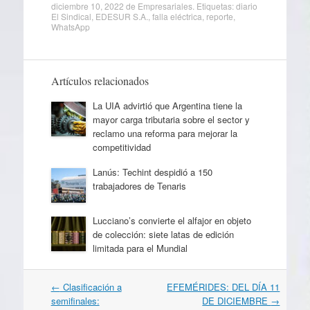
diciembre 10, 2022
de
Empresariales
. Etiquetas:
diario
El Sindical
,
EDESUR S.A.
,
falla eléctrica
,
reporte
,
WhatsApp
Artículos relacionados
La UIA advirtió que Argentina tiene la
mayor carga tributaria sobre el sector y
reclamo una reforma para mejorar la
competitividad
Lanús: Techint despidió a 150
trabajadores de Tenaris
Lucciano’s convierte el alfajor en objeto
de colección: siete latas de edición
limitada para el Mundial
Navegación
←
Clasificación a
EFEMÉRIDES: DEL DÍA 11
por
semifinales:
DE DICIEMBRE
→