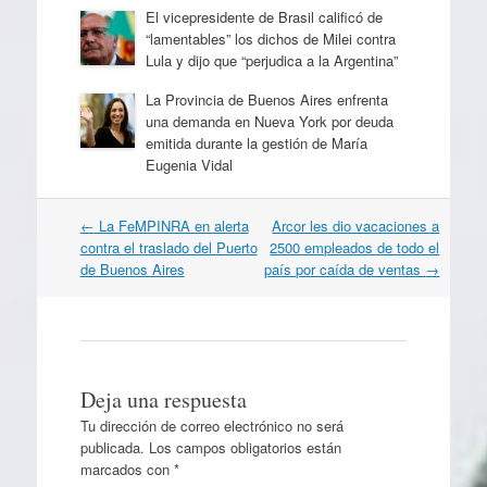
El vicepresidente de Brasil calificó de
“lamentables” los dichos de Milei contra
Lula y dijo que “perjudica a la Argentina”
La Provincia de Buenos Aires enfrenta
una demanda en Nueva York por deuda
emitida durante la gestión de María
Eugenia Vidal
Navegación
←
La FeMPINRA en alerta
Arcor les dio vacaciones a
por
contra el traslado del Puerto
2500 empleados de todo el
artículos
de Buenos Aires
país por caída de ventas
→
Deja una respuesta
Tu dirección de correo electrónico no será
publicada.
Los campos obligatorios están
marcados con
*