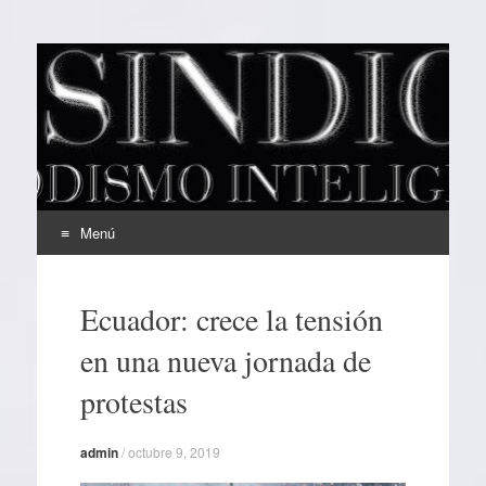
EL SINDICAL
Periodismo Inteligente
Menú
Ir
al
Ecuador: crece la tensión
contenido
en una nueva jornada de
protestas
admin
/
octubre 9, 2019