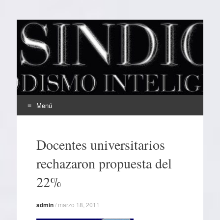
EL SINDICAL
Periodismo Inteligente
Menú
Ir
al
Docentes universitarios
contenido
rechazaron propuesta del
22%
admin
/
marzo 18, 2011