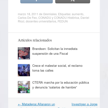
marzo 18, 2011
de
Gremiales
. Etiquetas:
aumento
,
Carlos De Feo
,
CONADU y CONADU Histórica
,
Daniel
Ricci
,
docentes universitarios
,
FEDUN
Artículos relacionados
Brandsen: Solicitan la inmediata
suspensión de una Fiscal
Crece el malestar social, el reclamo
toma las calles
CTERA marcha por la educación pública
y denuncia “salarios de hambre”
Navegación
←
Mataderos:Allanaron un
Investigan a Jorge