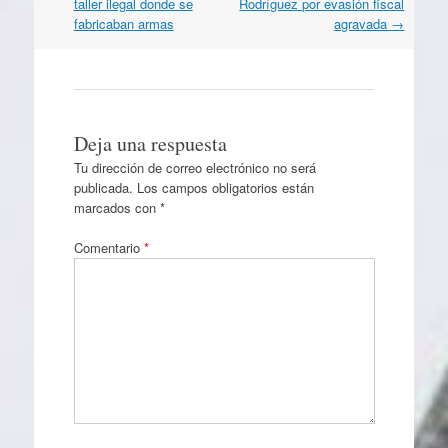
por
taller ilegal donde se
Rodríguez por evasión fiscal
artículos
fabricaban armas
agravada
→
Deja una respuesta
Tu dirección de correo electrónico no será
publicada.
Los campos obligatorios están
marcados con
*
Comentario
*