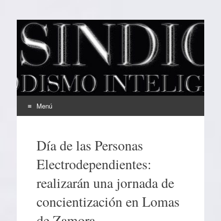
EL SINDICAL
Periodismo Inteligente
Menú
Ir
al
Día de las Personas
contenido
Electrodependientes:
realizarán una jornada de
concientización en Lomas
de Zamora