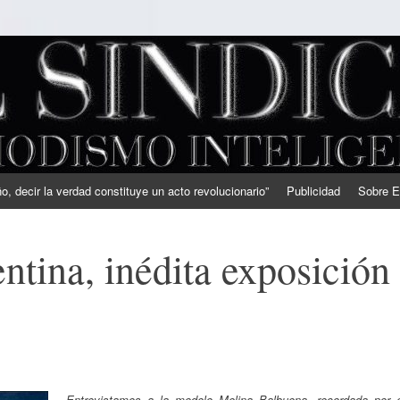
, decir la verdad constituye un acto revolucionario”
Publicidad
Sobre E
tina, inédita exposición
Entrevistamos a la modelo Melina Balbuena, recordada por e