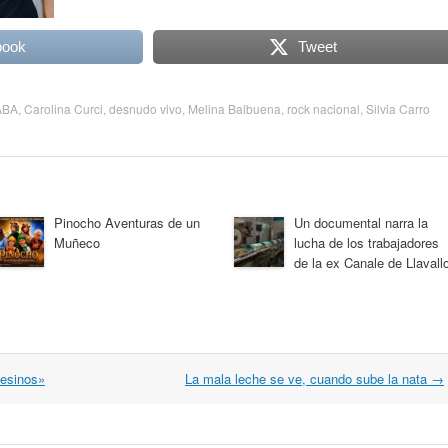
book
Tweet
ABA
,
Carolina Curci
,
desnudo vivo
,
Melina Balbuena
,
rock nacional
,
Silvia Carro
Pinocho Aventuras de un
Un documental narra la
Muñeco
lucha de los trabajadores
de la ex Canale de Llavallo
sesinos»
La mala leche se ve, cuando sube la nata
→