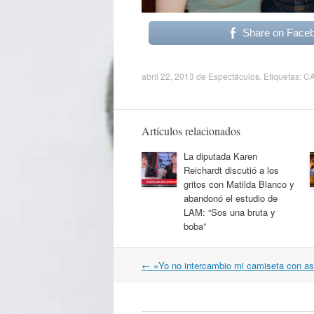
Share on Face
abril 22, 2013
de
Espectáculos
. Etiquetas:
C
Artículos relacionados
La diputada Karen
Reichardt discutió a los
gritos con Matilda Blanco y
abandonó el estudio de
LAM: “Sos una bruta y
boba”
Navegación
←
«Yo no intercambio mi camiseta con a
por
artículos