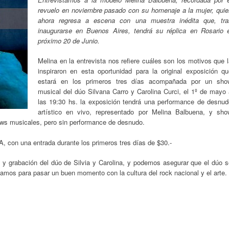
revuelo en noviembre pasado con su homenaje a la mujer, quie
ahora regresa a escena con una muestra inédita que, tra
inaugurarse en Buenos Aires, tendrá su réplica en Rosario e
próximo 20 de Junio.
Melina en la entrevista nos refiere cuáles son los motivos que 
inspiraron en esta oportunidad para la original exposición qu
estará en los primeros tres días acompañada por un sho
musical del dúo Silvana Carro y Carolina Curci, el 1º de mayo 
las 19:30 hs. la exposición tendrá una performance de desnud
artístico en vivo, representado por Melina Balbuena, y sho
hows musicales, pero sin performance de desnudo.
A, con una entrada durante los primeros tres días de $30.-
o y grabación del dúo de Silvia y Carolina, y podemos asegurar que el dúo s
mos para pasar un buen momento con la cultura del rock nacional y el arte.