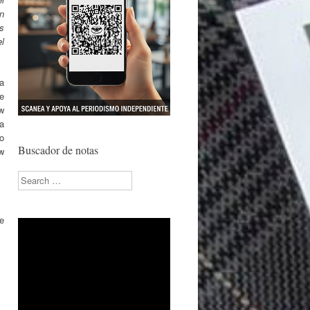
n
s
l
la
e
w
a
o
Buscador de notas
w
Search
e