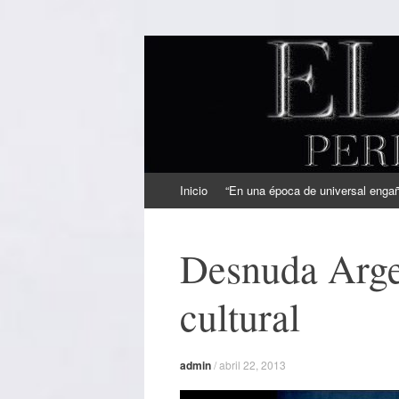
EL SINDICAL
Periodismo Inteligente
Ir
Inicio
“En una época de universal engaño
al
contenido
Desnuda Argen
cultural
admin
/
abril 22, 2013