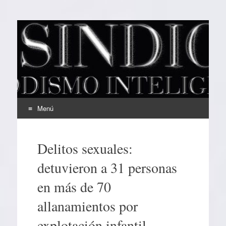
EL SINDICAL
Periodismo Inteligente
Menú
Ir
al
Delitos sexuales:
contenido
detuvieron a 31 personas
en más de 70
allanamientos por
explotación infantil