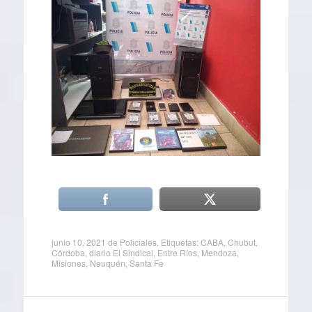
junio 10, 2021
de
Policiales
. Etiquetas:
CABA
,
Chubut
,
Córdoba
,
diario El Sindical
,
Entre Ríos
,
Mendoza
,
Misiones
,
Neuquén
,
Santa Fe