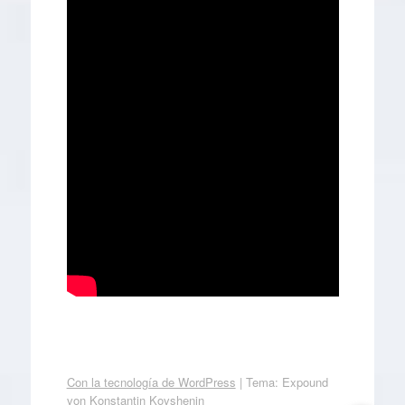
Con la tecnología de WordPress
|
Tema: Expound
von
Konstantin Kovshenin